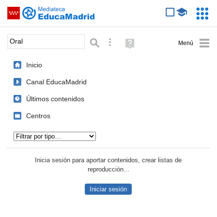
Mediateca de EducaMadrid
Saltar navegación
Servic
Educa
Palabra o frase:
Búsqueda avanzada
Ayuda
(en
ventana
Inicio
nueva)
Canal EducaMadrid
Últimos contenidos
Centros
Tipo de contenido:
Inicia sesión para aportar contenidos, crear listas de
reproducción...
Iniciar sesión