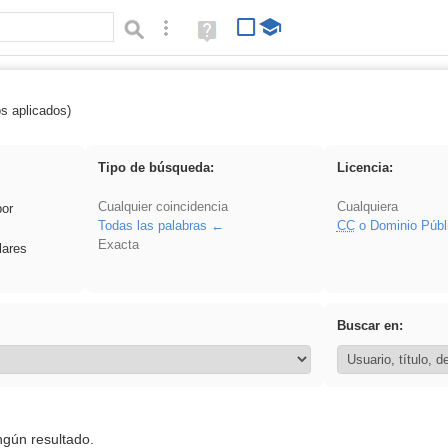
Búsqueda avanzada
Ayuda
(en
ventana
nueva)
os aplicados)
Oral
Tipo de búsqueda:
Licencia:
Cualquier coincidencia
Cualquiera
por
Todas las palabras
CC
o Dominio Públ
Exacta
lares
Buscar en:
ngún resultado.