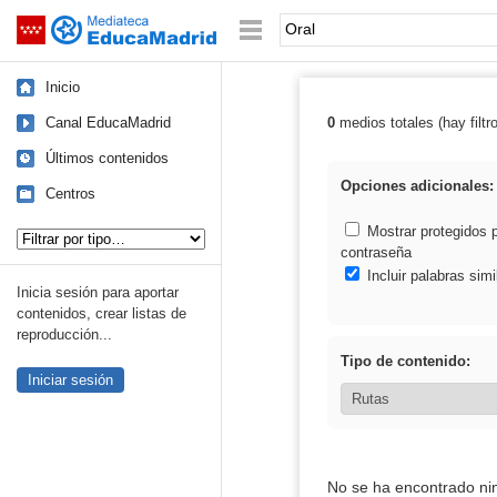
Mediateca de EducaMadrid
Saltar navegación
Palabra o frase:
Inicio
Canal EducaMadrid
0
medios totales (hay filtr
Resultados de: 
Últimos contenidos
Opciones adicionales:
Centros
Tipo de contenido:
Mostrar protegidos 
contraseña
Incluir palabras simi
Inicia sesión para aportar
contenidos, crear listas de
reproducción...
Tipo de contenido:
Iniciar sesión
No se ha encontrado ni