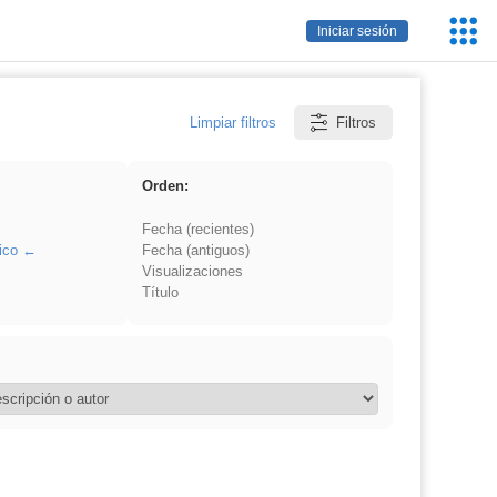
Servic
Iniciar sesión
Educa
Limpiar filtros
Filtros
Orden:
Fecha (recientes)
ico
Fecha (antiguos)
Visualizaciones
Título