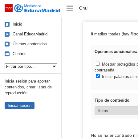
Mediateca de EducaMadrid
Saltar navegación
Palabra o frase:
Inicio
Canal EducaMadrid
0
medios totales (hay filtr
Resultados de: 
Últimos contenidos
Opciones adicionales:
Centros
Tipo de contenido:
Mostrar protegidos 
contraseña
Incluir palabras simi
Inicia sesión para aportar
contenidos, crear listas de
reproducción...
Tipo de contenido:
Iniciar sesión
No se ha encontrado ni