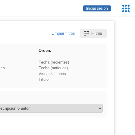
Servic
Iniciar sesión
Educa
Limpiar filtros
Filtros
Orden:
Fecha (recientes)
ico
Fecha (antiguos)
Visualizaciones
Título