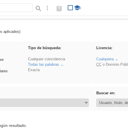
Búsqueda avanzada
Ayuda
(en
ventana
nueva)
os aplicados)
Oral
Tipo de búsqueda:
Licencia:
Cualquier coincidencia
Cualquiera
por
Todas las palabras
CC
o Dominio Públ
Exacta
lares
Buscar en:
ngún resultado.