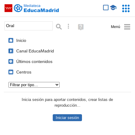
Mediateca de EducaMadrid
Saltar navegación
Servic
Educa
Palabra o frase:
Búsqueda avanzada
Ayuda
(en
ventana
Inicio
nueva)
Canal EducaMadrid
Últimos contenidos
Centros
Tipo de contenido:
Inicia sesión para aportar contenidos, crear listas de
reproducción...
Iniciar sesión