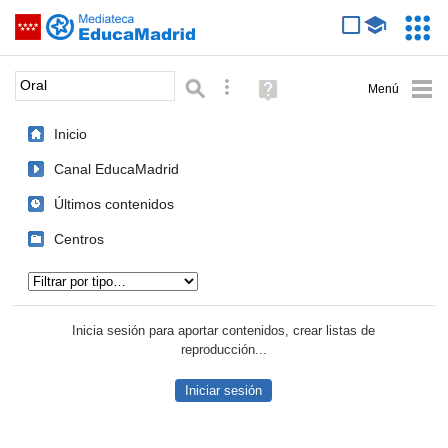
Mediateca de EducaMadrid
Saltar navegación
Servic
Educa
Palabra o frase:
Búsqueda avanzada
Ayuda
(en
ventana
Inicio
nueva)
Canal EducaMadrid
Últimos contenidos
Centros
Tipo de contenido:
Inicia sesión para aportar contenidos, crear listas de
reproducción...
Iniciar sesión