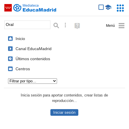
Mediateca de EducaMadrid
Saltar navegación
Servic
Educa
Palabra o frase:
Búsqueda avanzada
Ayuda
(en
ventana
Inicio
nueva)
Canal EducaMadrid
Últimos contenidos
Centros
Tipo de contenido:
Inicia sesión para aportar contenidos, crear listas de
reproducción...
Iniciar sesión