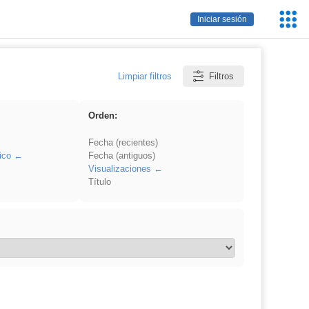
Servic
Iniciar sesión
Educa
Limpiar filtros
Filtros
Orden:
Fecha (recientes)
ico
Fecha (antiguos)
Visualizaciones
Título