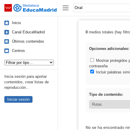
Mediateca de EducaMadrid
Saltar navegación
Palabra o frase:
Inicio
Canal EducaMadrid
0
medios totales (hay filtr
Resultados de: 
Últimos contenidos
Opciones adicionales:
Centros
Tipo de contenido:
Mostrar protegidos 
contraseña
Incluir palabras simi
Inicia sesión para aportar
contenidos, crear listas de
reproducción...
Tipo de contenido:
Iniciar sesión
No se ha encontrado ni