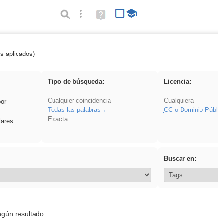
Búsqueda avanzada
Ayuda
(en
ventana
nueva)
os aplicados)
Oral
Tipo de búsqueda:
Licencia:
Cualquier coincidencia
Cualquiera
por
Todas las palabras
CC
o Dominio Públ
Exacta
lares
Buscar en:
ngún resultado.