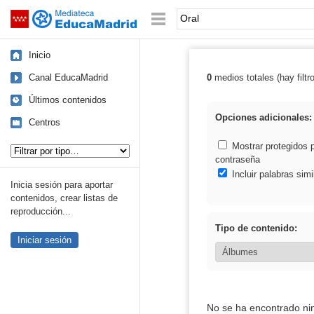
Mediateca de EducaMadrid
Saltar navegación
Palabra o frase:
Inicio
Canal EducaMadrid
0
medios totales (hay filtr
Resultados de: 
Últimos contenidos
Opciones adicionales:
Centros
Tipo de contenido:
Mostrar protegidos 
contraseña
Incluir palabras simi
Inicia sesión para aportar
contenidos, crear listas de
reproducción...
Tipo de contenido:
Iniciar sesión
No se ha encontrado ni