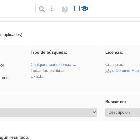
Búsqueda avanzada
Ayuda
(en
ventana
nueva)
os aplicados)
Oral
Tipo de búsqueda:
Licencia:
Cualquier coincidencia
Cualquiera
por
Todas las palabras
CC
o Dominio Públ
Exacta
lares
Buscar en:
ngún resultado.