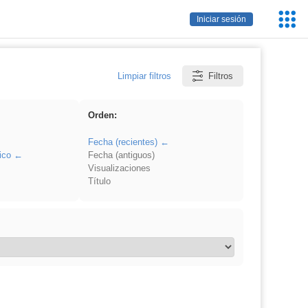
Servic
Iniciar sesión
Educa
Limpiar filtros
Filtros
Orden:
Fecha (recientes)
ico
Fecha (antiguos)
Visualizaciones
Título