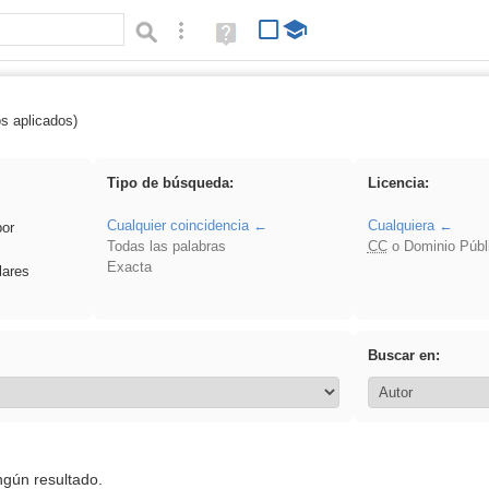
Búsqueda avanzada
Ayuda
(en
ventana
nueva)
os aplicados)
Oral
Tipo de búsqueda:
Licencia:
Cualquier coincidencia
Cualquiera
por
Todas las palabras
CC
o Dominio Públ
Exacta
lares
Buscar en:
ngún resultado.