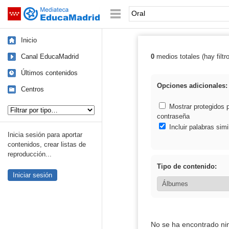
Mediateca de EducaMadrid
Saltar navegación
Palabra o frase:
Inicio
Canal EducaMadrid
0
medios totales (hay filtr
Resultados de: 
Últimos contenidos
Opciones adicionales:
Centros
Tipo de contenido:
Mostrar protegidos 
contraseña
Incluir palabras simi
Inicia sesión para aportar
contenidos, crear listas de
reproducción...
Tipo de contenido:
Iniciar sesión
No se ha encontrado ni