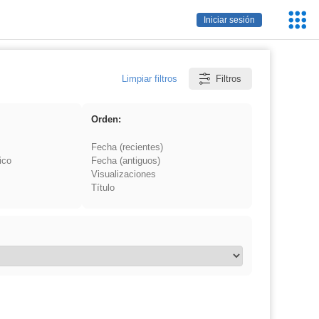
Servic
Iniciar sesión
Educa
Limpiar filtros
Filtros
Orden:
Fecha (recientes)
ico
Fecha (antiguos)
Visualizaciones
Título