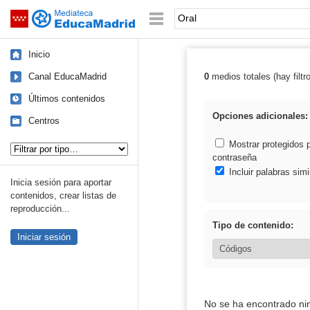
Mediateca de EducaMadrid
Saltar navegación
Palabra o frase:
Inicio
Canal EducaMadrid
0
medios totales (hay filtr
Resultados de: 
Últimos contenidos
Opciones adicionales:
Centros
Tipo de contenido:
Mostrar protegidos 
contraseña
Incluir palabras simi
Inicia sesión para aportar
contenidos, crear listas de
reproducción...
Tipo de contenido:
Iniciar sesión
No se ha encontrado ni