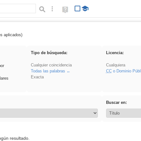
Búsqueda avanzada
Ayuda
(en
ventana
nueva)
os aplicados)
Oral
Tipo de búsqueda:
Licencia:
Cualquier coincidencia
Cualquiera
por
Todas las palabras
CC
o Dominio Públ
Exacta
lares
Buscar en:
ngún resultado.