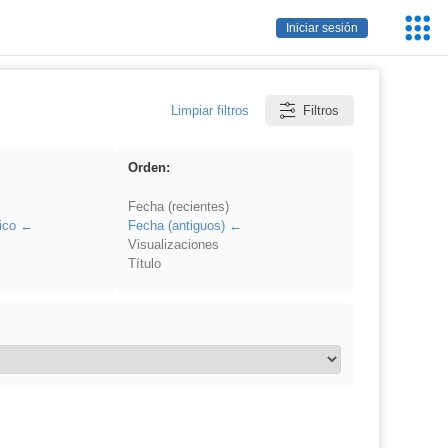
Servic
Iniciar sesión
Educa
Limpiar filtros
Filtros
Orden:
Fecha (recientes)
ico
Fecha (antiguos)
Visualizaciones
Título