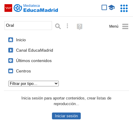
Mediateca de EducaMadrid
Saltar navegación
Servic
Educa
Palabra o frase:
Búsqueda avanzada
Ayuda
(en
ventana
Inicio
nueva)
Canal EducaMadrid
Últimos contenidos
Centros
Tipo de contenido:
Inicia sesión para aportar contenidos, crear listas de
reproducción...
Iniciar sesión