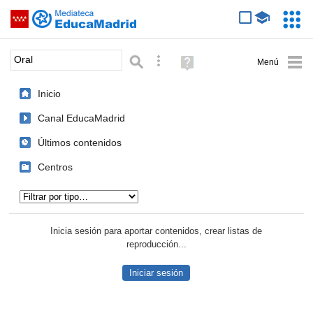
Mediateca de EducaMadrid
Saltar navegación
Servic
Educa
Palabra o frase:
Búsqueda avanzada
Ayuda
(en
ventana
Inicio
nueva)
Canal EducaMadrid
Últimos contenidos
Centros
Tipo de contenido:
Inicia sesión para aportar contenidos, crear listas de
reproducción...
Iniciar sesión