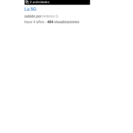
2 actividades
La 5G
subido por
Antonio G.
-
hace 4 años
-
484
visualizaciones