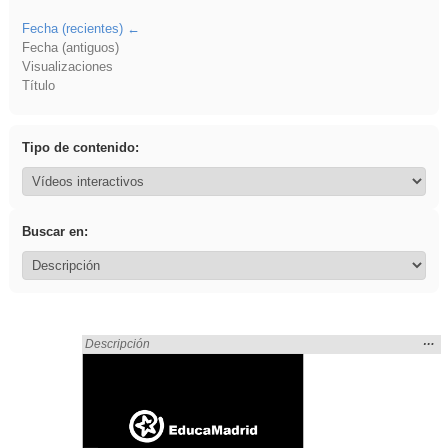
Fecha (recientes)
Fecha (antiguos)
Visualizaciones
Título
Tipo de contenido:
Buscar en:
Mos
…
Encontrado «Oral» en:
Descripción
la
ubic
de l
bús