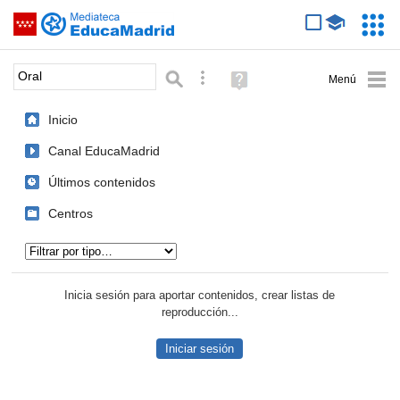
Mediateca de EducaMadrid
Saltar navegación
Servic
Educa
Palabra o frase:
Búsqueda avanzada
Ayuda
(en
ventana
Inicio
nueva)
Canal EducaMadrid
Últimos contenidos
Centros
Tipo de contenido:
Inicia sesión para aportar contenidos, crear listas de
reproducción...
Iniciar sesión