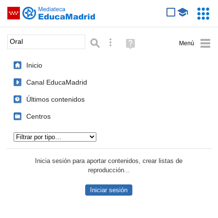
Mediateca de EducaMadrid
Saltar navegación
Servic
Educa
Palabra o frase:
Búsqueda avanzada
Ayuda
(en
ventana
Inicio
nueva)
Canal EducaMadrid
Últimos contenidos
Centros
Tipo de contenido:
Inicia sesión para aportar contenidos, crear listas de
reproducción...
Iniciar sesión