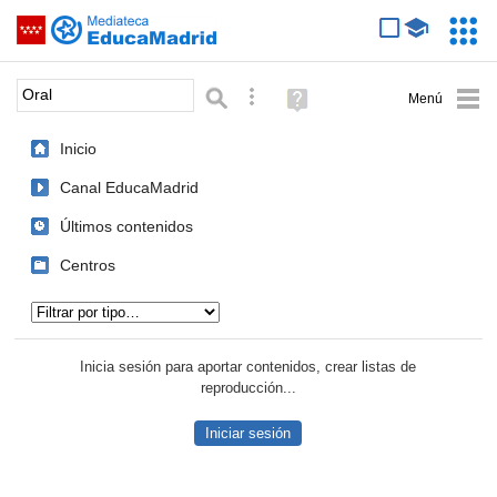
Mediateca de EducaMadrid
Saltar navegación
Servic
Educa
Palabra o frase:
Búsqueda avanzada
Ayuda
(en
ventana
Inicio
nueva)
Canal EducaMadrid
Últimos contenidos
Centros
Tipo de contenido:
Inicia sesión para aportar contenidos, crear listas de
reproducción...
Iniciar sesión