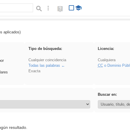
Búsqueda avanzada
Ayuda
(en
ventana
nueva)
os aplicados)
Oral
Tipo de búsqueda:
Licencia:
Cualquier coincidencia
Cualquiera
por
Todas las palabras
CC
o Dominio Públ
Exacta
lares
Buscar en:
ngún resultado.