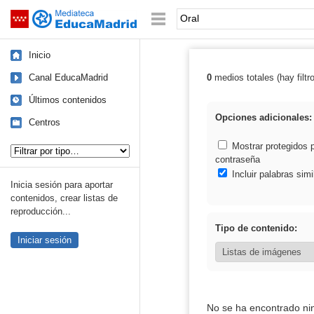
Mediateca de EducaMadrid
Saltar navegación
Palabra o frase:
Inicio
Canal EducaMadrid
0
medios totales (hay filtr
Resultados de: 
Últimos contenidos
Opciones adicionales:
Centros
Tipo de contenido:
Mostrar protegidos 
contraseña
Incluir palabras simi
Inicia sesión para aportar
contenidos, crear listas de
reproducción...
Tipo de contenido:
Iniciar sesión
No se ha encontrado ni