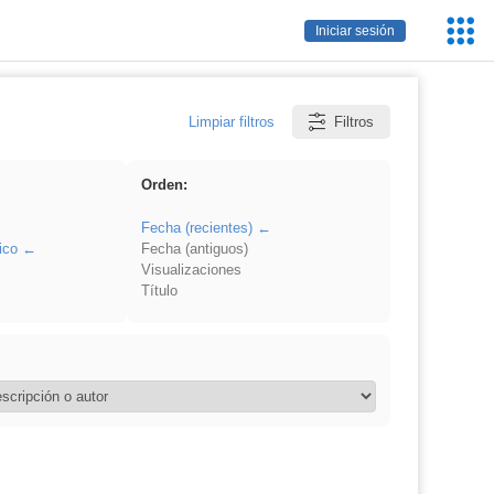
Servic
Iniciar sesión
Educa
Limpiar filtros
Filtros
Orden:
Fecha (recientes)
ico
Fecha (antiguos)
Visualizaciones
Título