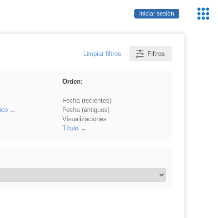
Servic
Iniciar sesión
Educa
Limpiar filtros
Filtros
Orden:
Fecha (recientes)
ico
Fecha (antiguos)
Visualizaciones
Título