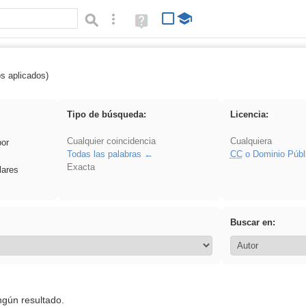
Búsqueda avanzada
Ayuda
(en
ventana
nueva)
os aplicados)
Oral
Tipo de búsqueda:
Licencia:
Cualquier coincidencia
Cualquiera
por
Todas las palabras
CC
o Dominio Públ
Exacta
lares
Buscar en:
ngún resultado.