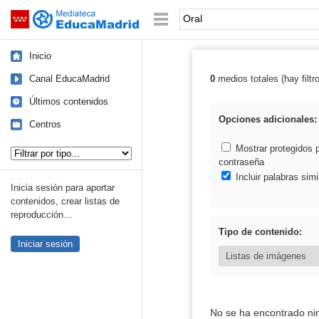
Mediateca de EducaMadrid
Saltar navegación
Palabra o frase:
Inicio
Canal EducaMadrid
0
medios totales (hay filtr
Resultados de: 
Últimos contenidos
Opciones adicionales:
Centros
Tipo de contenido:
Mostrar protegidos 
contraseña
Incluir palabras simi
Inicia sesión para aportar
contenidos, crear listas de
reproducción...
Tipo de contenido:
Iniciar sesión
No se ha encontrado ni