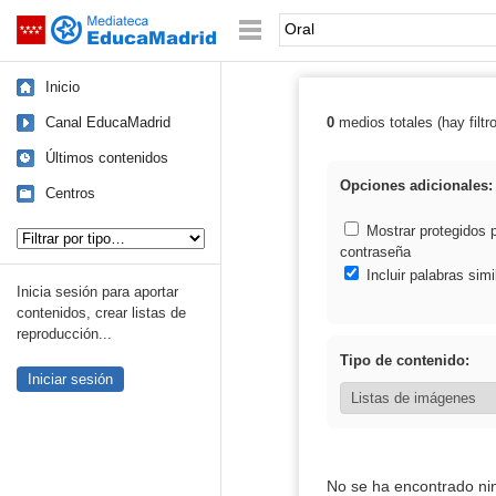
Mediateca de EducaMadrid
Saltar navegación
Palabra o frase:
Inicio
Canal EducaMadrid
0
medios totales (hay filtr
Resultados de: 
Últimos contenidos
Opciones adicionales:
Centros
Tipo de contenido:
Mostrar protegidos 
contraseña
Incluir palabras simi
Inicia sesión para aportar
contenidos, crear listas de
reproducción...
Tipo de contenido:
Iniciar sesión
No se ha encontrado ni