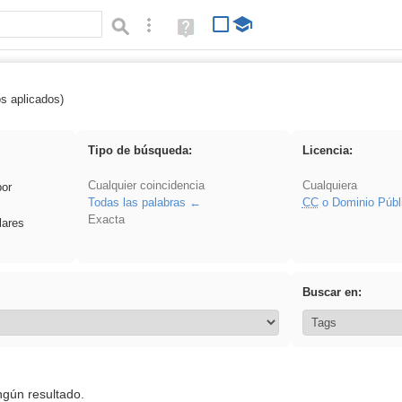
Búsqueda avanzada
Ayuda
(en
ventana
nueva)
os aplicados)
Oral
Tipo de búsqueda:
Licencia:
Cualquier coincidencia
Cualquiera
por
Todas las palabras
CC
o Dominio Públ
Exacta
lares
Buscar en:
ngún resultado.