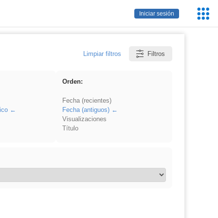
Servic
Iniciar sesión
Educa
Limpiar filtros
Filtros
Orden:
Fecha (recientes)
ico
Fecha (antiguos)
Visualizaciones
Título