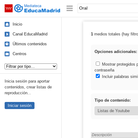
Mediateca de EducaMadrid
Saltar navegación
Palabra o frase:
Inicio
Canal EducaMadrid
1
medios totales (hay filtr
Resultados de: 
Últimos contenidos
Opciones adicionales:
Centros
Tipo de contenido:
Mostrar protegidos 
contraseña
Incluir palabras simi
Inicia sesión para aportar
contenidos, crear listas de
reproducción...
Tipo de contenido:
Iniciar sesión
Encontrado «Oral» en:
Descripción