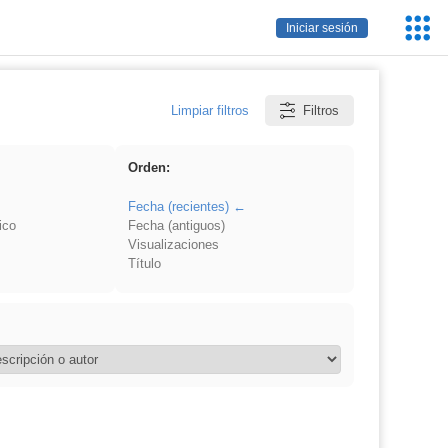
Servic
Iniciar sesión
Educa
Limpiar filtros
Filtros
Orden:
Fecha (recientes)
ico
Fecha (antiguos)
Visualizaciones
Título