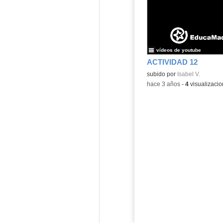
vídeos de youtube
ACTIVIDAD 12
subido por
Isabel V.
-
hace 3 años
-
4
visualizaci