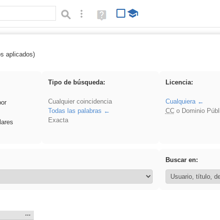
Búsqueda avanzada
Ayuda
(en
ventana
nueva)
os aplicados)
Oral
Tipo de búsqueda:
Licencia:
Cualquier coincidencia
Cualquiera
por
Todas las palabras
CC
o Dominio Públ
Exacta
lares
Buscar en:
Mostrar
…