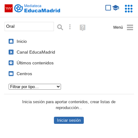
Mediateca de EducaMadrid
Saltar navegación
Servic
Educa
Palabra o frase:
Búsqueda avanzada
Ayuda
(en
ventana
Inicio
nueva)
Canal EducaMadrid
Últimos contenidos
Centros
Tipo de contenido:
Inicia sesión para aportar contenidos, crear listas de
reproducción...
Iniciar sesión