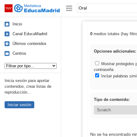
Mediateca de EducaMadrid
Saltar navegación
Palabra o frase:
Inicio
Canal EducaMadrid
0
medios totales (hay filtr
Resultados de: 
Últimos contenidos
Opciones adicionales:
Centros
Tipo de contenido:
Mostrar protegidos 
contraseña
Incluir palabras simi
Inicia sesión para aportar
contenidos, crear listas de
reproducción...
Tipo de contenido:
Iniciar sesión
No se ha encontrado ni