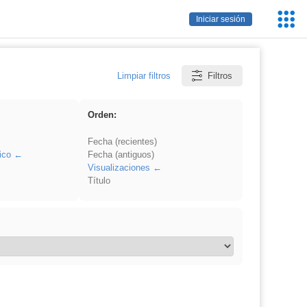
Servic
Iniciar sesión
Educa
Limpiar filtros
Filtros
Orden:
Fecha (recientes)
ico
Fecha (antiguos)
Visualizaciones
Título