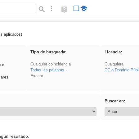
Búsqueda avanzada
Ayuda
(en
ventana
nueva)
os aplicados)
Oral
Tipo de búsqueda:
Licencia:
Cualquier coincidencia
Cualquiera
por
Todas las palabras
CC
o Dominio Públ
Exacta
lares
Buscar en:
ngún resultado.