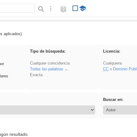
Búsqueda avanzada
Ayuda
(en
ventana
nueva)
os aplicados)
Oral
Tipo de búsqueda:
Licencia:
Cualquier coincidencia
Cualquiera
por
Todas las palabras
CC
o Dominio Públ
Exacta
lares
Buscar en:
ngún resultado.