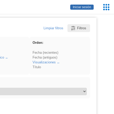
Servic
Iniciar sesión
Educa
Limpiar filtros
Filtros
Orden:
Fecha (recientes)
ico
Fecha (antiguos)
Visualizaciones
Título