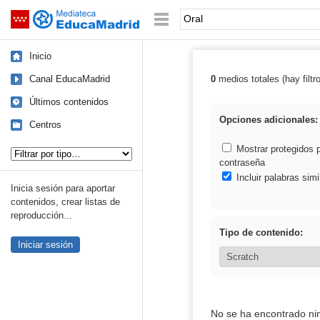
Mediateca de EducaMadrid
Saltar navegación
Palabra o frase:
Inicio
Canal EducaMadrid
0
medios totales (hay filtr
Resultados de: 
Últimos contenidos
Opciones adicionales:
Centros
Tipo de contenido:
Mostrar protegidos 
contraseña
Incluir palabras simi
Inicia sesión para aportar
contenidos, crear listas de
reproducción...
Tipo de contenido:
Iniciar sesión
No se ha encontrado ni