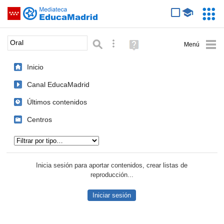
Mediateca de EducaMadrid
Saltar navegación
Servic
Educa
Palabra o frase:
Búsqueda avanzada
Ayuda
(en
ventana
Inicio
nueva)
Canal EducaMadrid
Últimos contenidos
Centros
Tipo de contenido:
Inicia sesión para aportar contenidos, crear listas de
reproducción...
Iniciar sesión