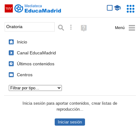
Mediateca de EducaMadrid
Saltar navegación
Servic
Educa
Palabra o frase:
Búsqueda avanzada
Ayuda
(en
ventana
Inicio
nueva)
Canal EducaMadrid
Últimos contenidos
Centros
Tipo de contenido:
Inicia sesión para aportar contenidos, crear listas de
reproducción...
Iniciar sesión