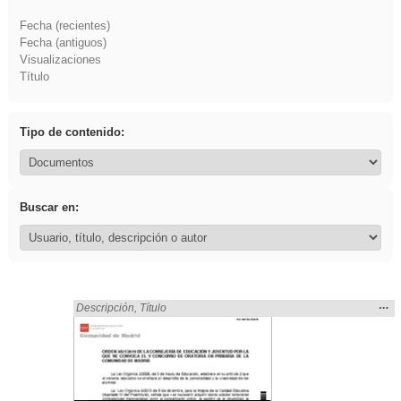
Fecha (recientes)
Fecha (antiguos)
Visualizaciones
Título
Tipo de contenido:
Buscar en:
Mos
…
Encontrado «Oratoria» en:
Descripción
,
Título
la
ubic
de l
bús