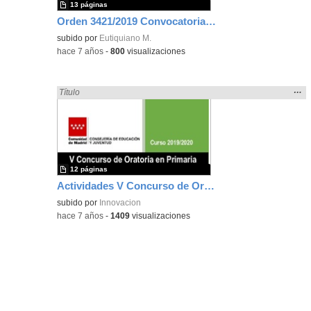
13 páginas
Orden 3421/2019 Convocatoria V Concurso de Oratoria
subido por
Eutiquiano M.
-
hace 7 años
-
800
visualizaciones
Mos
…
Encontrado «Oratoria» en:
Título
la
ubic
de l
bús
12 páginas
Actividades V Concurso de Oratoria de la Comunidad de Madrid
subido por
Innovacion
-
hace 7 años
-
1409
visualizaciones