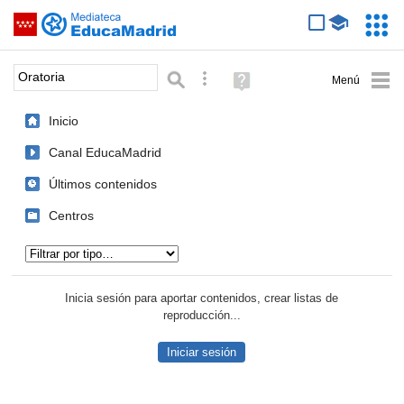
Mediateca de EducaMadrid
Saltar navegación
Servic
Educa
Palabra o frase:
Búsqueda avanzada
Ayuda
(en
ventana
Inicio
nueva)
Canal EducaMadrid
Últimos contenidos
Centros
Tipo de contenido:
Inicia sesión para aportar contenidos, crear listas de
reproducción...
Iniciar sesión