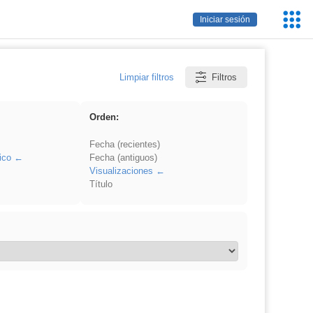
Servic
Iniciar sesión
Educa
Limpiar filtros
Filtros
Orden:
Fecha (recientes)
ico
Fecha (antiguos)
Visualizaciones
Título