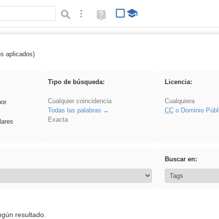
Búsqueda avanzada
Ayuda
(en
ventana
nueva)
os aplicados)
Oratoria
Tipo de búsqueda:
Licencia:
Cualquier coincidencia
Cualquiera
por
Todas las palabras
CC
o Dominio Públ
Exacta
lares
Buscar en:
ngún resultado.