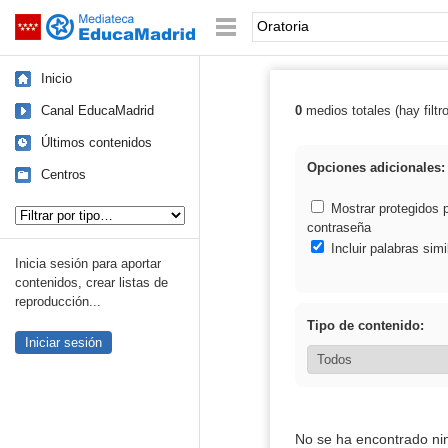
Mediateca de EducaMadrid
Saltar navegación
Palabra o frase:
Inicio
Canal EducaMadrid
0
medios totales (hay filtr
Resultados de: 
Últimos contenidos
Opciones adicionales:
Centros
Tipo de contenido:
Mostrar protegidos 
contraseña
Incluir palabras simi
Inicia sesión para aportar
contenidos, crear listas de
reproducción...
Tipo de contenido:
Iniciar sesión
No se ha encontrado ni