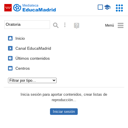
Mediateca de EducaMadrid
Saltar navegación
Servic
Educa
Palabra o frase:
Búsqueda avanzada
Ayuda
(en
ventana
Inicio
nueva)
Canal EducaMadrid
Últimos contenidos
Centros
Tipo de contenido:
Inicia sesión para aportar contenidos, crear listas de
reproducción...
Iniciar sesión