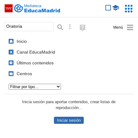
Mediateca de EducaMadrid
Saltar navegación
Servic
Educa
Palabra o frase:
Búsqueda avanzada
Ayuda
(en
ventana
Inicio
nueva)
Canal EducaMadrid
Últimos contenidos
Centros
Tipo de contenido:
Inicia sesión para aportar contenidos, crear listas de
reproducción...
Iniciar sesión