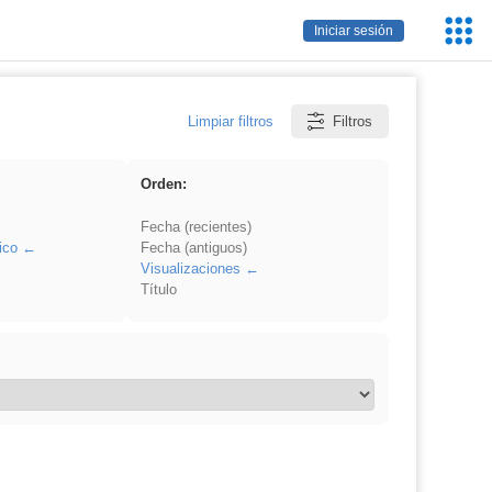
Servic
Iniciar sesión
Educa
Limpiar filtros
Filtros
Orden:
Fecha (recientes)
ico
Fecha (antiguos)
Visualizaciones
Título