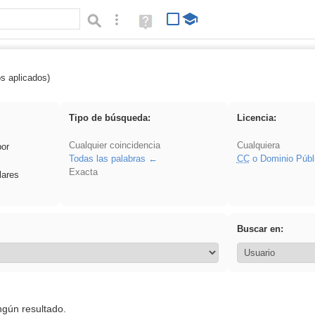
Búsqueda avanzada
Ayuda
(en
ventana
nueva)
os aplicados)
Oratoria
Tipo de búsqueda:
Licencia:
Cualquier coincidencia
Cualquiera
por
Todas las palabras
CC
o Dominio Públ
Exacta
lares
Buscar en:
ngún resultado.