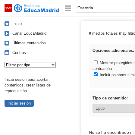
Mediateca de EducaMadrid
Saltar navegación
Palabra o frase:
Inicio
Canal EducaMadrid
0
medios totales (hay filtr
Resultados de: 
Últimos contenidos
Opciones adicionales:
Centros
Tipo de contenido:
Mostrar protegidos 
contraseña
Incluir palabras simi
Inicia sesión para aportar
contenidos, crear listas de
reproducción...
Tipo de contenido:
Iniciar sesión
No se ha encontrado ni