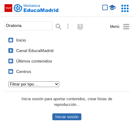
Mediateca de EducaMadrid
Saltar navegación
Servic
Educa
Palabra o frase:
Búsqueda avanzada
Ayuda
(en
ventana
Inicio
nueva)
Canal EducaMadrid
Últimos contenidos
Centros
Tipo de contenido:
Inicia sesión para aportar contenidos, crear listas de
reproducción...
Iniciar sesión