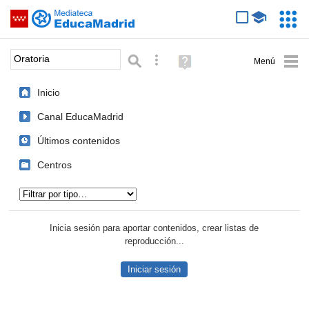
Mediateca de EducaMadrid
Saltar navegación
Servic
Educa
Palabra o frase:
Búsqueda avanzada
Ayuda
(en
ventana
Inicio
nueva)
Canal EducaMadrid
Últimos contenidos
Centros
Tipo de contenido:
Inicia sesión para aportar contenidos, crear listas de
reproducción...
Iniciar sesión