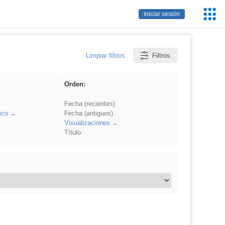
Servic
Iniciar sesión
Educa
Limpiar filtros
Filtros
Orden:
Fecha (recientes)
ico
Fecha (antiguos)
Visualizaciones
Título