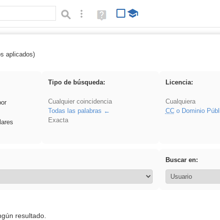
Búsqueda avanzada
Ayuda
(en
ventana
nueva)
os aplicados)
Oratoria
Tipo de búsqueda:
Licencia:
Cualquier coincidencia
Cualquiera
por
Todas las palabras
CC
o Dominio Públ
Exacta
lares
Buscar en:
ngún resultado.