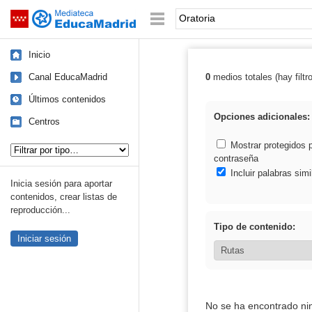
Mediateca de EducaMadrid
Saltar navegación
Palabra o frase:
Inicio
Canal EducaMadrid
0
medios totales (hay filtr
Resultados de: 
Últimos contenidos
Opciones adicionales:
Centros
Tipo de contenido:
Mostrar protegidos 
contraseña
Incluir palabras simi
Inicia sesión para aportar
contenidos, crear listas de
reproducción...
Tipo de contenido:
Iniciar sesión
No se ha encontrado ni