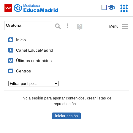
Mediateca de EducaMadrid
Saltar navegación
Servic
Educa
Palabra o frase:
Búsqueda avanzada
Ayuda
(en
ventana
Inicio
nueva)
Canal EducaMadrid
Últimos contenidos
Centros
Tipo de contenido:
Inicia sesión para aportar contenidos, crear listas de
reproducción...
Iniciar sesión