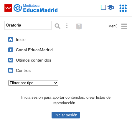
Mediateca de EducaMadrid
Saltar navegación
Servic
Educa
Palabra o frase:
Búsqueda avanzada
Ayuda
(en
ventana
Inicio
nueva)
Canal EducaMadrid
Últimos contenidos
Centros
Tipo de contenido:
Inicia sesión para aportar contenidos, crear listas de
reproducción...
Iniciar sesión