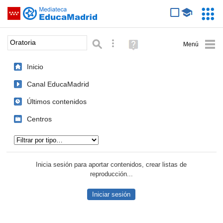
Mediateca de EducaMadrid
Saltar navegación
Servic
Educa
Palabra o frase:
Búsqueda avanzada
Ayuda
(en
ventana
Inicio
nueva)
Canal EducaMadrid
Últimos contenidos
Centros
Tipo de contenido:
Inicia sesión para aportar contenidos, crear listas de
reproducción...
Iniciar sesión