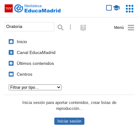
Mediateca de EducaMadrid
Saltar navegación
Servic
Educa
Palabra o frase:
Búsqueda avanzada
Ayuda
(en
ventana
Inicio
nueva)
Canal EducaMadrid
Últimos contenidos
Centros
Tipo de contenido:
Inicia sesión para aportar contenidos, crear listas de
reproducción...
Iniciar sesión