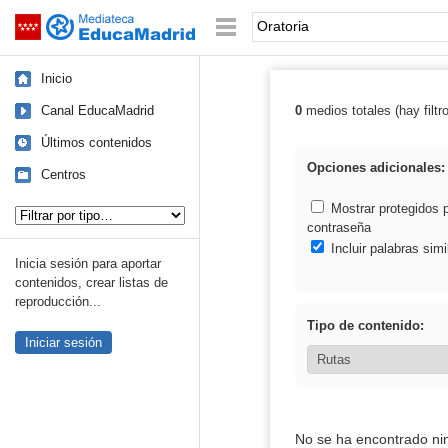
Mediateca de EducaMadrid
Saltar navegación
Palabra o frase:
Inicio
Canal EducaMadrid
0
medios totales (hay filtr
Resultados de: 
Últimos contenidos
Opciones adicionales:
Centros
Tipo de contenido:
Mostrar protegidos 
contraseña
Incluir palabras simi
Inicia sesión para aportar
contenidos, crear listas de
reproducción...
Tipo de contenido:
Iniciar sesión
No se ha encontrado ni