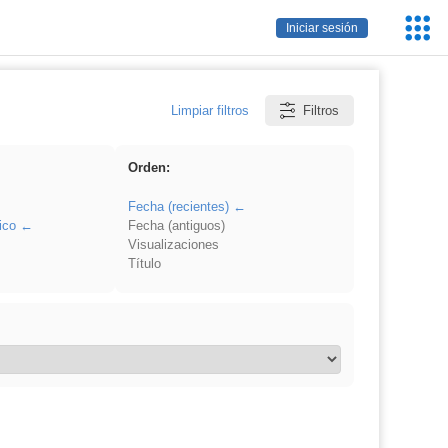
Servic
Iniciar sesión
Educa
Limpiar filtros
Filtros
Orden:
Fecha (recientes)
ico
Fecha (antiguos)
Visualizaciones
Título