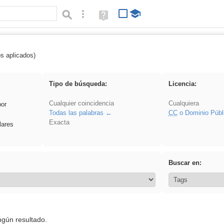
Búsqueda avanzada
Ayuda
(en
ventana
nueva)
os aplicados)
Oratoria
Tipo de búsqueda:
Licencia:
Cualquier coincidencia
Cualquiera
por
Todas las palabras
CC
o Dominio Públ
Exacta
lares
Buscar en:
ngún resultado.