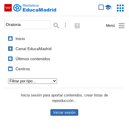
Mediateca de EducaMadrid
Saltar navegación
Servic
Educa
Palabra o frase:
Búsqueda avanzada
Ayuda
(en
ventana
Inicio
nueva)
Canal EducaMadrid
Últimos contenidos
Centros
Tipo de contenido:
Inicia sesión para aportar contenidos, crear listas de
reproducción...
Iniciar sesión