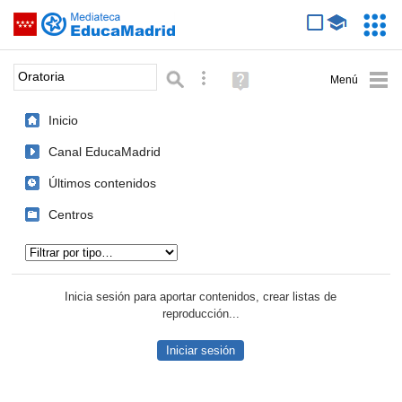
Mediateca de EducaMadrid
Saltar navegación
Servic
Educa
Palabra o frase:
Búsqueda avanzada
Ayuda
(en
ventana
Inicio
nueva)
Canal EducaMadrid
Últimos contenidos
Centros
Tipo de contenido:
Inicia sesión para aportar contenidos, crear listas de
reproducción...
Iniciar sesión