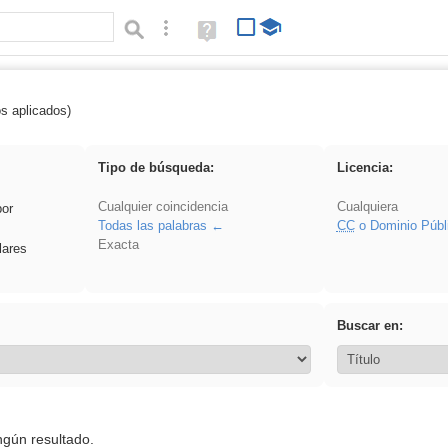
Búsqueda avanzada
Ayuda
(en
ventana
nueva)
os aplicados)
Oratoria
Tipo de búsqueda:
Licencia:
Cualquier coincidencia
Cualquiera
por
Todas las palabras
CC
o Dominio Públ
Exacta
lares
Buscar en:
ngún resultado.