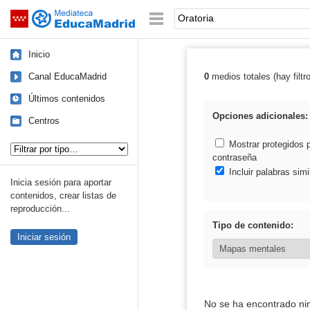
Mediateca de EducaMadrid
Saltar navegación
Palabra o frase:
Inicio
Canal EducaMadrid
0
medios totales (hay filtr
Resultados de: 
Últimos contenidos
Opciones adicionales:
Centros
Tipo de contenido:
Mostrar protegidos 
contraseña
Incluir palabras simi
Inicia sesión para aportar
contenidos, crear listas de
reproducción...
Tipo de contenido:
Iniciar sesión
No se ha encontrado ni