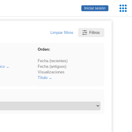
Servic
Iniciar sesión
Educa
Limpiar filtros
Filtros
Orden:
Fecha (recientes)
ico
Fecha (antiguos)
Visualizaciones
Título