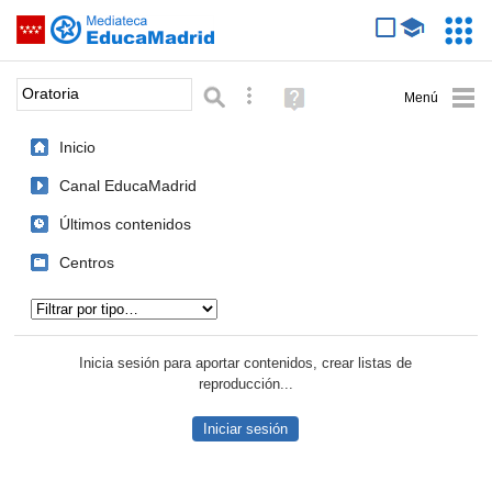
Mediateca de EducaMadrid
Saltar navegación
Servic
Educa
Palabra o frase:
Búsqueda avanzada
Ayuda
(en
ventana
Inicio
nueva)
Canal EducaMadrid
Últimos contenidos
Centros
Tipo de contenido:
Inicia sesión para aportar contenidos, crear listas de
reproducción...
Iniciar sesión