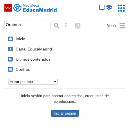
Mediateca de EducaMadrid
Saltar navegación
Servic
Educa
Palabra o frase:
Búsqueda avanzada
Ayuda
(en
ventana
Inicio
nueva)
Canal EducaMadrid
Últimos contenidos
Centros
Tipo de contenido:
Inicia sesión para aportar contenidos, crear listas de
reproducción...
Iniciar sesión