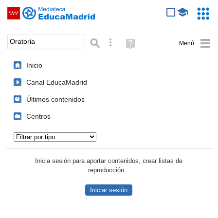
Mediateca de EducaMadrid
Saltar navegación
Servic
Educa
Palabra o frase:
Búsqueda avanzada
Ayuda
(en
ventana
Inicio
nueva)
Canal EducaMadrid
Últimos contenidos
Centros
Tipo de contenido:
Inicia sesión para aportar contenidos, crear listas de
reproducción...
Iniciar sesión