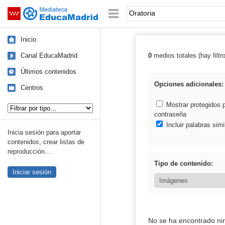
Mediateca de EducaMadrid
Saltar navegación
Palabra o frase:
Inicio
Canal EducaMadrid
0
medios totales (hay filtr
Resultados de: 
Últimos contenidos
Opciones adicionales:
Centros
Tipo de contenido:
Mostrar protegidos 
contraseña
Incluir palabras simi
Inicia sesión para aportar
contenidos, crear listas de
reproducción...
Tipo de contenido:
Iniciar sesión
No se ha encontrado ni