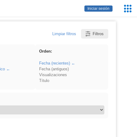
Servic
Iniciar sesión
Educa
Limpiar filtros
Filtros
Orden:
Fecha (recientes)
ico
Fecha (antiguos)
Visualizaciones
Título