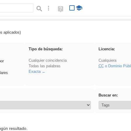
Búsqueda avanzada
Ayuda
(en
ventana
nueva)
os aplicados)
Oratoria
Tipo de búsqueda:
Licencia:
Cualquier coincidencia
Cualquiera
por
Todas las palabras
CC
o Dominio Públ
Exacta
lares
Buscar en:
ngún resultado.