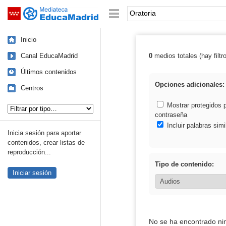
Mediateca de EducaMadrid
Saltar navegación
Palabra o frase:
Inicio
Canal EducaMadrid
0
medios totales (hay filtr
Resultados de: 
Últimos contenidos
Opciones adicionales:
Centros
Tipo de contenido:
Mostrar protegidos 
contraseña
Incluir palabras simi
Inicia sesión para aportar
contenidos, crear listas de
reproducción...
Tipo de contenido:
Iniciar sesión
No se ha encontrado ni