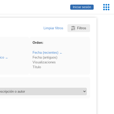
Servic
Iniciar sesión
Educa
Limpiar filtros
Filtros
Orden:
Fecha (recientes)
ico
Fecha (antiguos)
Visualizaciones
Título