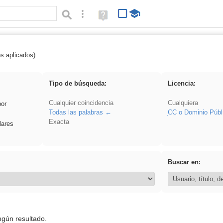
Búsqueda avanzada
Ayuda
(en
ventana
nueva)
os aplicados)
Oratoria
Tipo de búsqueda:
Licencia:
Cualquier coincidencia
Cualquiera
por
Todas las palabras
CC
o Dominio Públ
Exacta
lares
Buscar en:
ngún resultado.