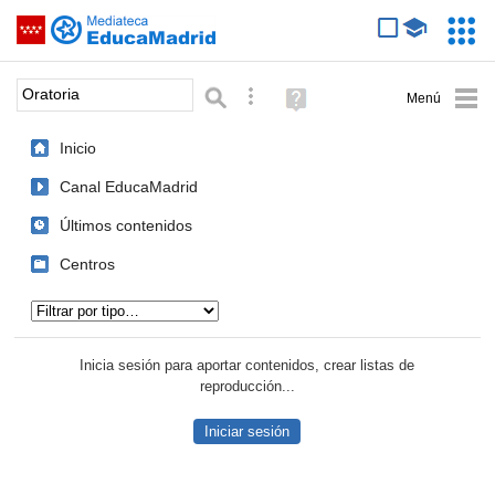
Mediateca de EducaMadrid
Saltar navegación
Servic
Educa
Palabra o frase:
Búsqueda avanzada
Ayuda
(en
ventana
Inicio
nueva)
Canal EducaMadrid
Últimos contenidos
Centros
Tipo de contenido:
Inicia sesión para aportar contenidos, crear listas de
reproducción...
Iniciar sesión