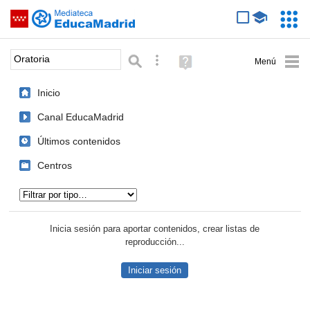
Mediateca de EducaMadrid
Saltar navegación
Servic
Educa
Palabra o frase:
Búsqueda avanzada
Ayuda
(en
ventana
Inicio
nueva)
Canal EducaMadrid
Últimos contenidos
Centros
Tipo de contenido:
Inicia sesión para aportar contenidos, crear listas de
reproducción...
Iniciar sesión