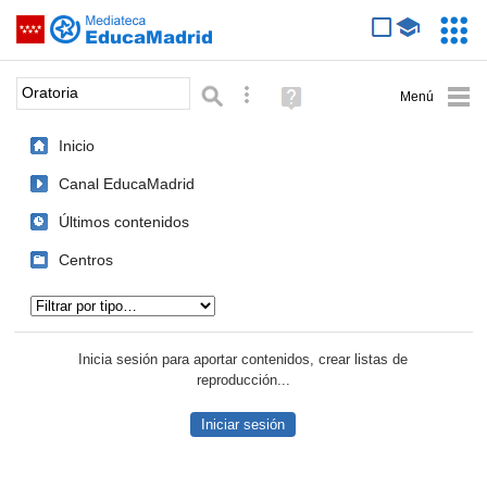
Mediateca de EducaMadrid
Saltar navegación
Servic
Educa
Palabra o frase:
Búsqueda avanzada
Ayuda
(en
ventana
Inicio
nueva)
Canal EducaMadrid
Últimos contenidos
Centros
Tipo de contenido:
Inicia sesión para aportar contenidos, crear listas de
reproducción...
Iniciar sesión