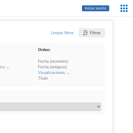
Servic
Iniciar sesión
Educa
Limpiar filtros
Filtros
Orden:
Fecha (recientes)
ico
Fecha (antiguos)
Visualizaciones
Título