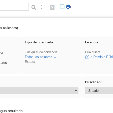
Búsqueda avanzada
Ayuda
(en
ventana
nueva)
os aplicados)
Oratoria
Tipo de búsqueda:
Licencia:
Cualquier coincidencia
Cualquiera
por
Todas las palabras
CC
o Dominio Públ
Exacta
lares
Buscar en:
ngún resultado.