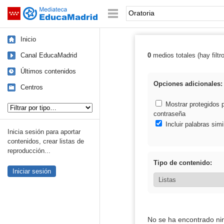
Mediateca de EducaMadrid
Saltar navegación
Palabra o frase:
Inicio
Canal EducaMadrid
0
medios totales (hay filtr
Resultados de: 
Últimos contenidos
Opciones adicionales:
Centros
Tipo de contenido:
Mostrar protegidos 
contraseña
Incluir palabras simi
Inicia sesión para aportar
contenidos, crear listas de
reproducción...
Tipo de contenido:
Iniciar sesión
No se ha encontrado ni