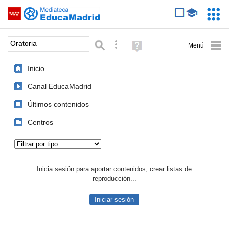
Mediateca de EducaMadrid
Saltar navegación
Servic
Educa
Palabra o frase:
Búsqueda avanzada
Ayuda
(en
ventana
Inicio
nueva)
Canal EducaMadrid
Últimos contenidos
Centros
Tipo de contenido:
Inicia sesión para aportar contenidos, crear listas de
reproducción...
Iniciar sesión